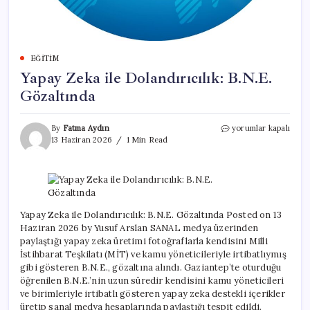
EĞITIM
Yapay Zeka ile Dolandırıcılık: B.N.E.
Gözaltında
Yapay
By
Fatma Aydın
yorumlar kapalı
Zeka
13 Haziran 2026
1 Min Read
ile
Dolandırıcılık:
B.N.E.
Gözaltında
için
Yapay Zeka ile Dolandırıcılık: B.N.E. Gözaltında Posted on 13
Haziran 2026 by Yusuf Arslan SANAL medya üzerinden
paylaştığı yapay zeka üretimi fotoğraflarla kendisini Milli
İstihbarat Teşkilatı (MİT) ve kamu yöneticileriyle irtibatlıymış
gibi gösteren B.N.E., gözaltına alındı. Gaziantep’te oturduğu
öğrenilen B.N.E.’nin uzun süredir kendisini kamu yöneticileri
ve birimleriyle irtibatlı gösteren yapay zeka destekli içerikler
üretip sanal medya hesaplarında paylaştığı tespit edildi.