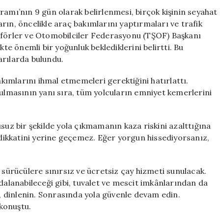
Gerekenler:
ramı’nın 9 gün olarak belirlenmesi, birçok kişinin seyahat
Güvenli
rın, öncelikle araç bakımlarını yaptırmaları ve trafik
Bir
Şoförler ve Otomobilciler Federasyonu (TŞOF) Başkanı
Tatil
kte önemli bir yoğunluk beklediklerini belirtti. Bu
İçin
arılarda bulundu.
İpuçları
için
akımlarını ihmal etmemeleri gerektiğini hatırlattı.
yulmasının yanı sıra, tüm yolcuların emniyet kemerlerini
suz bir şekilde yola çıkmamanın kaza riskini azalttığına
n dikkatini yerine geçemez. Eğer yorgun hissediyorsanız,
 sürücülere sınırsız ve ücretsiz çay hizmeti sunulacak.
ydalanabileceği gibi, tuvalet ve mescit imkânlarından da
n, dinlenin. Sonrasında yola güvenle devam edin.
konuştu.