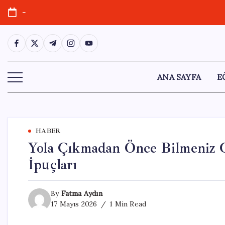
Skip
-
to
content
https://www.facebook.com/
https://twitter.com/
https://t.me/
https://www.instagram.com/
https://youtube.com/
ANA SAYFA
E
HABER
Yola Çıkmadan Önce Bilmeniz Ge
İpuçları
By
Fatma Aydın
17 Mayıs 2026
1 Min Read