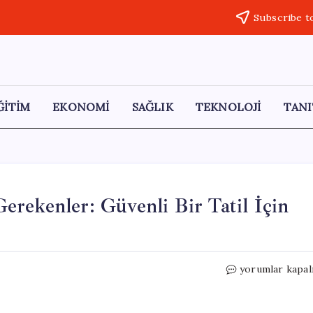
Subscribe t
ĞİTİM
EKONOMİ
SAĞLIK
TEKNOLOJİ
TANI
rekenler: Güvenli Bir Tatil İçin
Yola
yorumlar kapal
Çıkmadan
Önce
Bilmeniz