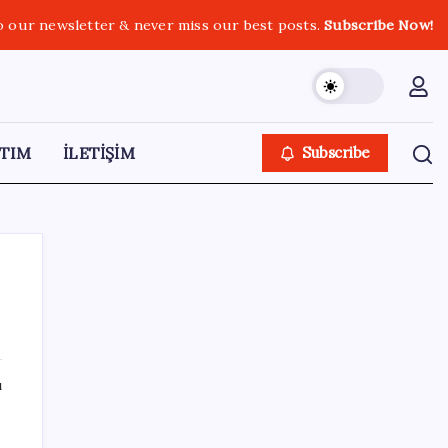
o our newsletter & never miss our best posts.
Subscribe Now!
TIM
İLETİŞİM
Subscribe
SON YAZILAR
ı
Halkbank, ikincil halka arz süreci başlattı