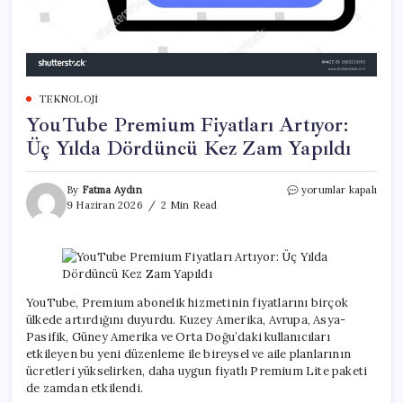
TEKNOLOJI
YouTube Premium Fiyatları Artıyor:
Üç Yılda Dördüncü Kez Zam Yapıldı
YouTube
By
Fatma Aydın
yorumlar kapalı
Premium
9 Haziran 2026
2 Min Read
Fiyatları
Artıyor:
Üç
Yılda
Dördüncü
Kez
YouTube, Premium abonelik hizmetinin fiyatlarını birçok
Zam
ülkede artırdığını duyurdu. Kuzey Amerika, Avrupa, Asya-
Yapıldı
Pasifik, Güney Amerika ve Orta Doğu’daki kullanıcıları
için
etkileyen bu yeni düzenleme ile bireysel ve aile planlarının
ücretleri yükselirken, daha uygun fiyatlı Premium Lite paketi
de zamdan etkilendi.