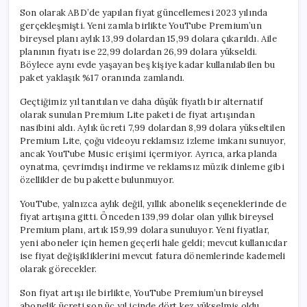
Son olarak ABD’de yapılan fiyat güncellemesi 2023 yılında
gerçekleşmişti. Yeni zamla birlikte YouTube Premium’un
bireysel planı aylık 13,99 dolardan 15,99 dolara çıkarıldı. Aile
planının fiyatı ise 22,99 dolardan 26,99 dolara yükseldi.
Böylece aynı evde yaşayan beş kişiye kadar kullanılabilen bu
paket yaklaşık %17 oranında zamlandı.
Geçtiğimiz yıl tanıtılan ve daha düşük fiyatlı bir alternatif
olarak sunulan Premium Lite paketi de fiyat artışından
nasibini aldı. Aylık ücreti 7,99 dolardan 8,99 dolara yükseltilen
Premium Lite, çoğu videoyu reklamsız izleme imkanı sunuyor,
ancak YouTube Music erişimi içermiyor. Ayrıca, arka planda
oynatma, çevrimdışı indirme ve reklamsız müzik dinleme gibi
özellikler de bu pakette bulunmuyor.
YouTube, yalnızca aylık değil, yıllık abonelik seçeneklerinde de
fiyat artışına gitti. Önceden 139,99 dolar olan yıllık bireysel
Premium planı, artık 159,99 dolara sunuluyor. Yeni fiyatlar,
yeni aboneler için hemen geçerli hale geldi; mevcut kullanıcılar
ise fiyat değişikliklerini mevcut fatura dönemlerinde kademeli
olarak görecekler.
Son fiyat artışı ile birlikte, YouTube Premium’un bireysel
abonelik ücreti son üç yıl içinde dört kez yükselmiş oldu.