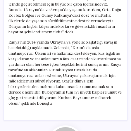
içinde geçirebilmesi için büyük bir çaba içerisindeyiz.
Burada, Ukrayna’da ve Avrupa’da yaşamı korurken, Orta Doğu,
Körfez bölgesi ve Güney Kafkasya’daki dost ve müttefik
ülkelerde de yaşamın sürdürülmesine destek vermekteyiz.
Dünyanın hiçbir köşesinde korku ve güvensizlik insanların
hayatını şekillendirmemelidir.” dedi.
Rusya’nın 2014 yılında Ukrayna’ya yönelik başlattığı savaşın
hatırlatıldığı açıklamada Zelenski, “Kırım’ı da asla
unutmuyoruz. Ülkemizi ve halkımızı destekleyen, Rus işgaline
karşı duran ve insanlarımızın Rus esaretinden kurtarılmasına
yardımcı olan herkese içten teşekkürlerimi sunuyorum. Rusya
tarafından alıkonulan Kırımlı siyasi tutsakları da
unutmuyoruz; onları evlerine, Ukrayna’ya kavuşturmak için
mücadelemizi sürdürüyoruz. Özgür dünya için,
hürriyetlerinden mahrum kalan insanları unutmamak son
derece önemlidir. Bu bayramın tüm iyi niyetli kalplere umut ve
güç getirmesini diliyorum. Kurban Bayramınız mübarek
olsun.” şeklinde konuştu.