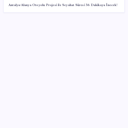
Antalya-Alanya Otoyolu Projesi ile Seyahat Süresi 36 Dakikaya İnecek!
SON YAZILAR
Halkbank, ikincil halka arz süreci başlattı
Ömer Günel’in avukatlarından suç duyurusu:
‘Soruşturmanın gizliliği ihlal edildi’
Piyasaların merakla beklediği veri açıklandı: Altın ve
gümüş fiyatları uçuşa geçti
Eskişehir’de 2 belediye başkanı YENİ Parti’ye geçti