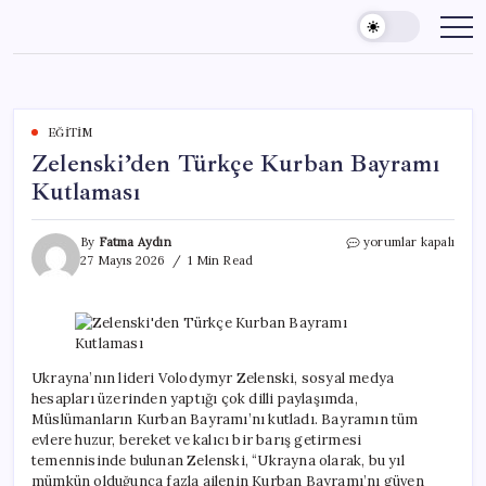
Skip
to
content
EĞITIM
Zelenski’den Türkçe Kurban Bayramı
Kutlaması
Zelenski’den
By
Fatma Aydın
yorumlar kapalı
Türkçe
27 Mayıs 2026
1 Min Read
Kurban
Bayramı
Kutlaması
için
Ukrayna’nın lideri Volodymyr Zelenski, sosyal medya
hesapları üzerinden yaptığı çok dilli paylaşımda,
Müslümanların Kurban Bayramı’nı kutladı. Bayramın tüm
evlere huzur, bereket ve kalıcı bir barış getirmesi
temennisinde bulunan Zelenski, “Ukrayna olarak, bu yıl
mümkün olduğunca fazla ailenin Kurban Bayramı’nı güven