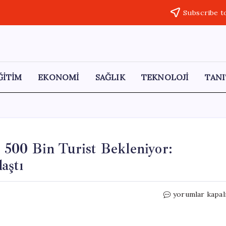
Subscribe t
ĞİTİM
EKONOMİ
SAĞLIK
TEKNOLOJİ
TANI
500 Bin Turist Bekleniyor:
aştı
Amasra’da
yorumlar kapal
Kurban
Bayramı’nda
500