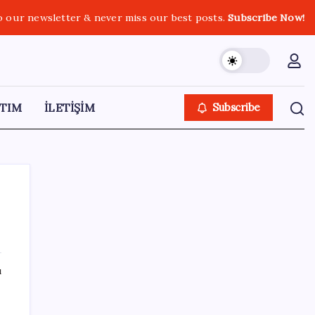
o our newsletter & never miss our best posts.
Subscribe Now!
TIM
İLETİŞİM
Subscribe
SON YAZILAR
ı
Şehrin CHP’de kalan tek belediye
başkanıydı: İstifa ettiğini duyurdu