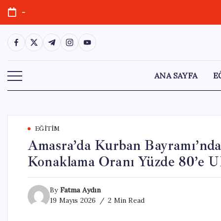
Skip
-
to
content
https://www.facebook.com/
https://twitter.com/
https://t.me/
https://www.instagram.com/
https://youtube.com/
ANA SAYFA
E
EĞITIM
Amasra’da Kurban Bayramı’nda 
Konaklama Oranı Yüzde 80’e Ul
By
Fatma Aydın
19 Mayıs 2026
2 Min Read