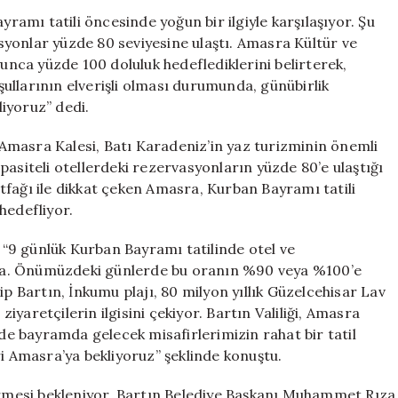
Bin
yramı tatili öncesinde yoğun bir ilgiyle karşılaşıyor. Şu
Turist
yonlar yüzde 80 seviyesine ulaştı. Amasra Kültür ve
Bekleniyor:
ca yüzde 100 doluluk hedeflediklerini belirterek,
Konaklama
ullarının elverişli olması durumunda, günübirlik
Oranı
liyoruz” dedi.
Yüzde
80’e
Amasra Kalesi, Batı Karadeniz’in yaz turizminin önemli
Ulaştı
pasiteli otellerdeki rezervasyonların yüzde 80’e ulaştığı
için
mutfağı ile dikkat çeken Amasra, Kurban Bayramı tatili
hedefliyor.
“9 günlük Kurban Bayramı tatilinde otel ve
da. Önümüzdeki günlerde bu oranın %90 veya %100’e
ip Bartın, İnkumu plajı, 80 milyon yıllık Güzelcehisar Lav
ziyaretçilerin ilgisini çekiyor. Bartın Valiliği, Amasra
nde bayramda gelecek misafirlerimizin rahat bir tatil
ri Amasra’ya bekliyoruz” şeklinde konuştu.
görmesi bekleniyor. Bartın Belediye Başkanı Muhammet Rıza