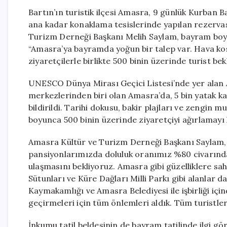
Bartın’ın turistik ilçesi Amasra, 9 günlük Kurban Ba
ana kadar konaklama tesislerinde yapılan rezervas
Turizm Derneği Başkanı Melih Saylam, bayram boyun
“Amasra’ya bayramda yoğun bir talep var. Hava koş
ziyaretçilerle birlikte 500 binin üzerinde turist bek
UNESCO Dünya Mirası Geçici Listesi’nde yer alan 
merkezlerinden biri olan Amasra’da, 5 bin yatak ka
bildirildi. Tarihi dokusu, bakir plajları ve zengin 
boyunca 500 binin üzerinde ziyaretçiyi ağırlamayı 
Amasra Kültür ve Turizm Derneği Başkanı Saylam, 
pansiyonlarımızda doluluk oranımız %80 civarın
ulaşmasını bekliyoruz. Amasra gibi güzelliklere sah
Sütunları ve Küre Dağları Milli Parkı gibi alanlar da 
Kaymakamlığı ve Amasra Belediyesi ile işbirliği içi
geçirmeleri için tüm önlemleri aldık. Tüm turistle
İnkumu tatil beldesinin de bayram tatilinde ilgi 