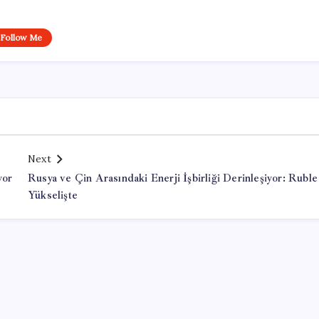
Follow Me
Next
yor
Rusya ve Çin Arasındaki Enerji İşbirliği Derinleşiyor: Ruble
Yükselişte
Office Lisans Satın Al