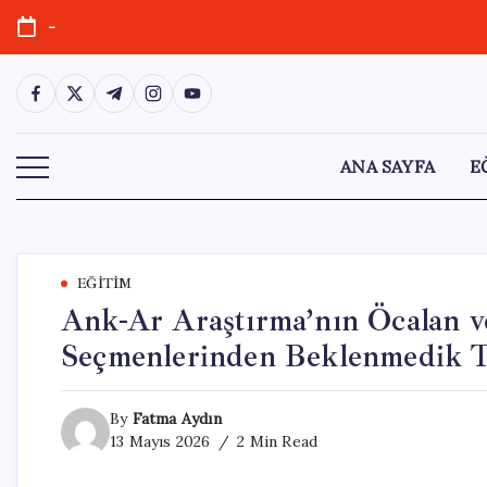
Skip
-
to
content
https://www.facebook.com/
https://twitter.com/
https://t.me/
https://www.instagram.com/
https://youtube.com/
ANA SAYFA
E
EĞITIM
Ank-Ar Araştırma’nın Öcalan 
Seçmenlerinden Beklenmedik T
By
Fatma Aydın
13 Mayıs 2026
2 Min Read