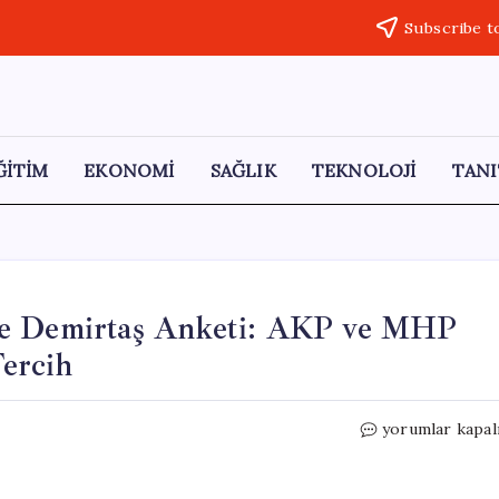
Subscribe t
ĞİTİM
EKONOMİ
SAĞLIK
TEKNOLOJİ
TANI
ve Demirtaş Anketi: AKP ve MHP
ercih
Ank-
yorumlar kapal
Ar
Araştırma’nın
Öcalan