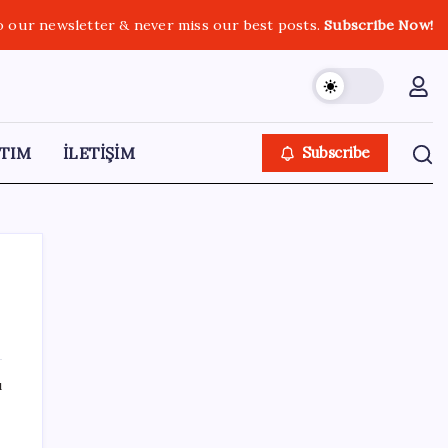
o our newsletter & never miss our best posts.
Subscribe Now!
TIM
İLETİŞİM
Subscribe
SON YAZILAR
ı
Halkbank, ikincil halka arz süreci başlattı