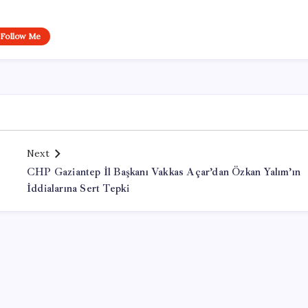
Follow Me
Next
CHP Gaziantep İl Başkanı Vakkas Açar’dan Özkan Yalım’ın
İddialarına Sert Tepki
Office Lisans Satın Al