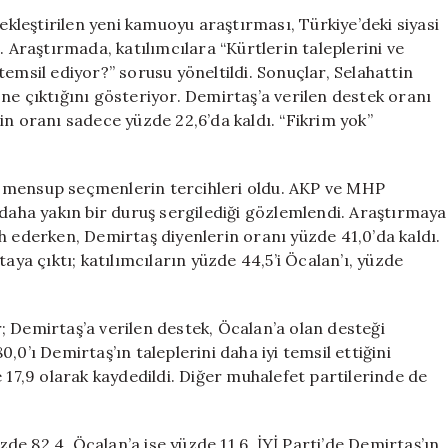
ve
leştirilen yeni kamuoyu araştırması, Türkiye’deki siyasi
Demirtaş
. Araştırmada, katılımcılara “Kürtlerin taleplerini ve
Anketi:
emsil ediyor?” sorusu yöneltildi. Sonuçlar, Selahattin
AKP
ne çıktığını gösteriyor. Demirtaş’a verilen destek oranı
ve
in oranı sadece yüzde 22,6’da kaldı. “Fikrim yok”
MHP
Seçmenlerinde
Beklenmedik
’na mensup seçmenlerin tercihleri oldu. AKP ve MHP
Tercih
için
 daha yakın bir duruş sergilediği gözlemlendi. Araştırmaya
h ederken, Demirtaş diyenlerin oranı yüzde 41,0’da kaldı.
a çıktı; katılımcıların yüzde 44,5’i Öcalan’ı, yüzde
; Demirtaş’a verilen destek, Öcalan’a olan desteği
0’ı Demirtaş’ın taleplerini daha iyi temsil ettiğini
 17,9 olarak kaydedildi. Diğer muhalefet partilerinde de
e 82,4, Öcalan’a ise yüzde 11,6. İYİ Parti’de Demirtaş’ın