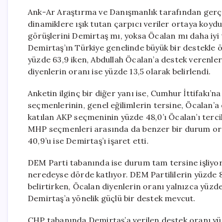
Ank-Ar Araştırma ve Danışmanlık tarafından gerçek
dinamiklere ışık tutan çarpıcı veriler ortaya koydu
görüşlerini Demirtaş mı, yoksa Öcalan mı daha iyi t
Demirtaş’ın Türkiye genelinde büyük bir destekle ö
yüzde 63,9 iken, Abdullah Öcalan’a destek verenler
diyenlerin oranı ise yüzde 13,5 olarak belirlendi.
Anketin ilginç bir diğer yanı ise, Cumhur İttifakı
seçmenlerinin, genel eğilimlerin tersine, Öcalan’a
katılan AKP seçmeninin yüzde 48,0’ı Öcalan’ı terci
MHP seçmenleri arasında da benzer bir durum ortay
40,9’u ise Demirtaş’ı işaret etti.
DEM Parti tabanında ise durum tam tersine işliyor
neredeyse dörde katlıyor. DEM Partililerin yüzde 80,
belirtirken, Öcalan diyenlerin oranı yalnızca yüzde
Demirtaş’a yönelik güçlü bir destek mevcut.
CHP tabanında Demirtaş’a verilen destek oranı yüzd