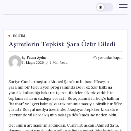
Skip
to
content
EĞITIM
Aşiretlerin Tepkisi: Şara Özür Diledi
Aşiretlerin
By
Fatma Aydın
yorumlar kapalı
Tepkisi:
21 Mayıs 2026
1 Min Read
Şara
Özür
Diledi
Suriye Cumhurbaşkanı Ahmed Şara’nın babası Hüseyin
için
Şara’nın bir televizyon programında Deyr ez Zor halkına
yönelik kullandığı hakaret içeren ifadeler, ülkede ciddi bir
toplumsal huzursuzluğa yol açtı. Bu açıklamalar, bölge halkını
“barbar” ve “geri kalmış” olarak tanımlamasıyla büyük bir öfke
yarattı. Sosyal medya üzerinden başlayan tepkiler, kısa süre
içerisinde yüzlerce kişinin sokağa dökülmesine neden oldu.
Gerilimin artmasının ardından, Cumhurbaşkanı Ahmed Şara,
durumu yatıştırmak adına bölge valisi ve aşiret liderleriyle acil