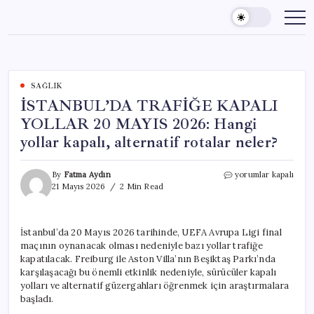
Skip
to
content
SAĞLIK
İSTANBUL’DA TRAFİĞE KAPALI
YOLLAR 20 MAYIS 2026: Hangi
yollar kapalı, alternatif rotalar neler?
İSTANBUL’DA
By
Fatma Aydın
yorumlar kapalı
TRAFİĞE
21 Mayıs 2026
2 Min Read
KAPALI
YOLLAR
20
İstanbul’da 20 Mayıs 2026 tarihinde, UEFA Avrupa Ligi final
MAYIS
maçının oynanacak olması nedeniyle bazı yollar trafiğe
2026:
Hangi
kapatılacak. Freiburg ile Aston Villa’nın Beşiktaş Parkı’nda
yollar
karşılaşacağı bu önemli etkinlik nedeniyle, sürücüler kapalı
kapalı,
yolları ve alternatif güzergahları öğrenmek için araştırmalara
alternatif
başladı.
rotalar