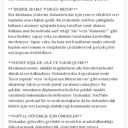
**”SESSİZ ARAMA” TUZAĞI NEDİR?**
Ses klonlama yöntemi, dolandırıcılar için yeni ve etkili bir veri
toplama aracı haline geldi. Bu yöntemde, telefon çaldığında
kullanıcı aramayı açtığında karşı taraftan yanıt alamaz.
Kullanıcının bu noktada sarf ettiği “Alo” veya “Kimsiniz?” gibi
kısa ifadeler, yapay zeka yazılımları tarafından kaydedilip
inceleniyor. Yapay zeka, bu kısa ses kayıtlarını analiz ederek
kişinin ses tonunu ve vurgularını çözümleyerek gerçekçi bir
ses kopyası üretebiliyor.
**HEDEF KİŞİLER: AİLE VE YAKIN ÇEVRE**
Klonlanan sesler, sıklıkla mağdurların aile bireylerini hedef
almak üzere kullanılıyor. Dolandırıcılar, kopyalanan sesle
“kaza yaptım” veya “acil paraya ihtiyacım var” gibi senaryolar
oluşturup yakın çevrede panik yaratmayı amaçlıyor. Bu
şekilde, insanların düşünmeden hızlı bir şekilde maddi
yardımda bulunmaları hedefleniyor. Uzmanlar, YouTube
videoları, podcast’ler ve sesli mesajların da bu dolandırıcılık
türleri için veri kaynağı olabileceği konusunda uyarıyor.
**DİJİTAL GÜVENLİK İÇİN ÖNERİLER**
Uzmanlar, gelecekte görüntü ve sesin bir arada kullanıldığı
daha karmaşık dolandırıcılık yöntemlerinin ortaya