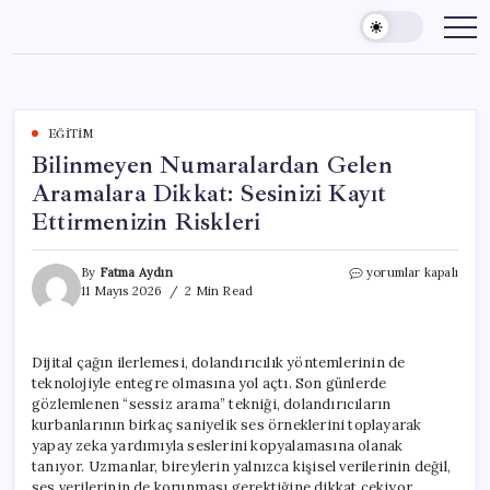
Skip
to
content
EĞITIM
Bilinmeyen Numaralardan Gelen
Aramalara Dikkat: Sesinizi Kayıt
Ettirmenizin Riskleri
Bilinmeyen
By
Fatma Aydın
yorumlar kapalı
Numaralardan
11 Mayıs 2026
2 Min Read
Gelen
Aramalara
Dikkat:
Dijital çağın ilerlemesi, dolandırıcılık yöntemlerinin de
Sesinizi
teknolojiyle entegre olmasına yol açtı. Son günlerde
Kayıt
Ettirmenizin
gözlemlenen “sessiz arama” tekniği, dolandırıcıların
Riskleri
kurbanlarının birkaç saniyelik ses örneklerini toplayarak
için
yapay zeka yardımıyla seslerini kopyalamasına olanak
tanıyor. Uzmanlar, bireylerin yalnızca kişisel verilerinin değil,
ses verilerinin de korunması gerektiğine dikkat çekiyor.