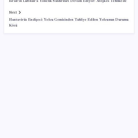
İsrail’in Lübnan’a Yönelik Saldırıları Devam Ediyor: Ateşkes Tehlikede
Next
Hantavirüs Endişesi: Yolcu Gemisinden Tahliye Edilen Yolcunun Durumu
Kötü
SON YAZILAR
Şehrin CHP’de kalan tek belediye başkanıydı: İstifa
ettiğini duyurdu
CHP’nin butlan MYK’sinden yeni karar: 8 il
başkanlığına atama yapıldı