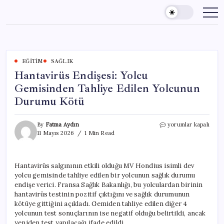
Skip
to
content
EĞITIM
SAĞLIK
Hantavirüs Endişesi: Yolcu
Gemisinden Tahliye Edilen Yolcunun
Durumu Kötü
Hantavirüs
By
Fatma Aydın
yorumlar kapalı
Endişesi:
11 Mayıs 2026
1 Min Read
Yolcu
Gemisinden
Tahliye
Hantavirüs salgınının etkili olduğu MV Hondius isimli dev
Edilen
yolcu gemisinde tahliye edilen bir yolcunun sağlık durumu
Yolcunun
Durumu
endişe verici. Fransa Sağlık Bakanlığı, bu yolculardan birinin
Kötü
hantavirüs testinin pozitif çıktığını ve sağlık durumunun
için
kötüye gittiğini açıkladı. Gemiden tahliye edilen diğer 4
yolcunun test sonuçlarının ise negatif olduğu belirtildi, ancak
yeniden test yapılacağı ifade edildi.