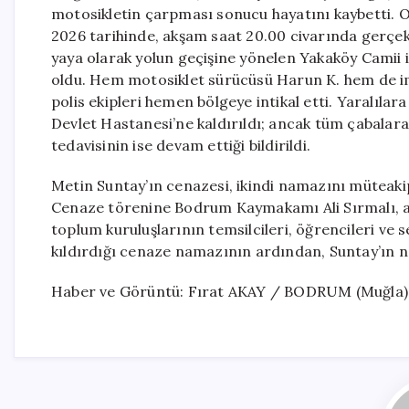
motosikletin çarpması sonucu hayatını kaybetti. Ol
2026 tarihinde, akşam saat 20.00 civarında gerçekl
yaya olarak yolun geçişine yönelen Yakaköy Camii
oldu. Hem motosiklet sürücüsü Harun K. hem de im
polis ekipleri hemen bölgeye intikal etti. Yaralıl
Devlet Hastanesi’ne kaldırıldı; ancak tüm çabalar
tedavisinin ise devam ettiği bildirildi.
Metin Suntay’ın cenazesi, ikindi namazını müteak
Cenaze törenine Bodrum Kaymakamı Ali Sırmalı, ailes
toplum kuruluşlarının temsilcileri, öğrencileri ve 
kıldırdığı cenaze namazının ardından, Suntay’ın na
Haber ve Görüntü: Fırat AKAY / BODRUM (Muğla)