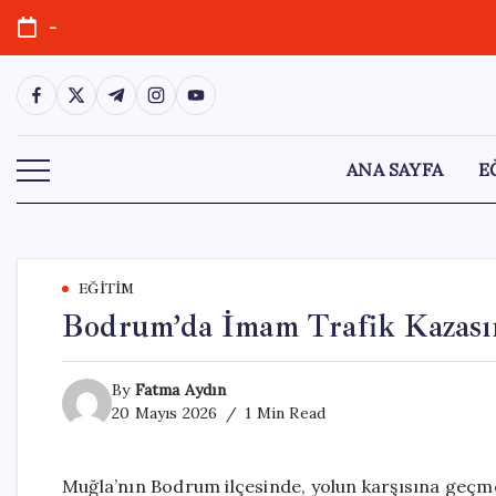
Skip
-
to
content
https://www.facebook.com/
https://twitter.com/
https://t.me/
https://www.instagram.com/
https://youtube.com/
ANA SAYFA
E
EĞITIM
Bodrum’da İmam Trafik Kazasın
By
Fatma Aydın
20 Mayıs 2026
1 Min Read
Muğla’nın Bodrum ilçesinde, yolun karşısına geçm