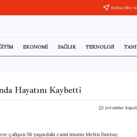
Subscribe t
ĞİTİM
EKONOMİ
SAĞLIK
TEKNOLOJİ
TANI
da Hayatını Kaybetti
Bodrum’da
yorumlar kapal
İmam
Trafik
Kazasında
Hayatını
eye çalışan 58 yaşındaki cami imamı Metin Suntay,