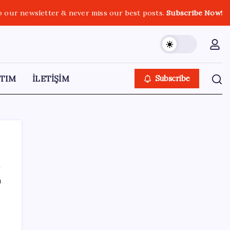
o our newsletter & never miss our best posts.
Subscribe Now!
TIM
İLETİŞİM
Subscribe
ı
SON YAZILAR
Halkbank, ikincil halka arz süreci başlattı