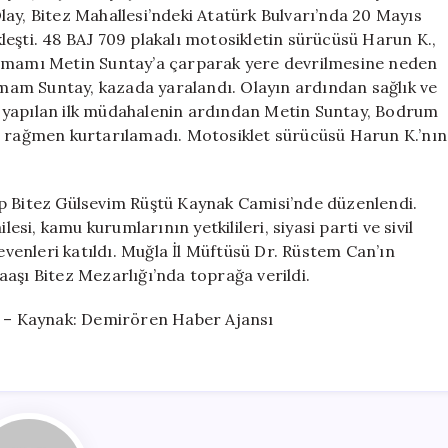
Kaybetti
ay, Bitez Mahallesi’ndeki Atatürk Bulvarı’nda 20 Mayıs
için
eşti. 48 BAJ 709 plakalı motosikletin sürücüsü Harun K.,
 imamı Metin Suntay’a çarparak yere devrilmesine neden
am Suntay, kazada yaralandı. Olayın ardından sağlık ve
ara yapılan ilk müdahalenin ardından Metin Suntay, Bodrum
a rağmen kurtarılamadı. Motosiklet sürücüsü Harun K.’nın
ip Bitez Gülsevim Rüştü Kaynak Camisi’nde düzenlendi.
i, kamu kurumlarının yetkilileri, siyasi parti ve sivil
sevenleri katıldı. Muğla İl Müftüsü Dr. Rüstem Can’ın
aşı Bitez Mezarlığı’nda toprağa verildi.
 – Kaynak: Demirören Haber Ajansı