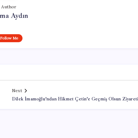
Author
tma Aydın
Follow Me
Next
Dilek İmamoğlu’ndan Hikmet Çetin’e Geçmiş Olsun Ziyaret