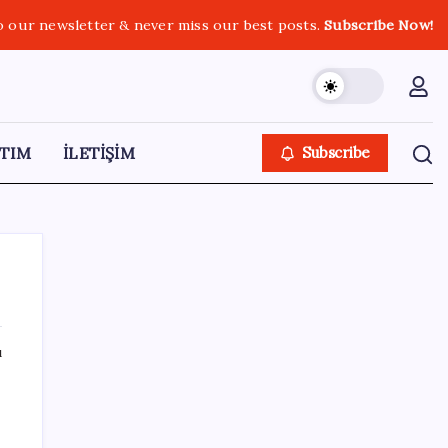
o our newsletter & never miss our best posts.
Subscribe Now!
TIM
İLETİŞİM
Subscribe
ı
SON YAZILAR
a
Şehrin CHP’de kalan tek belediye
başkanıydı: İstifa ettiğini duyurdu