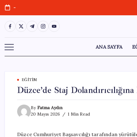
Skip
-
to
content
https://www.facebook.com/
https://twitter.com/
https://t.me/
https://www.instagram.com/
https://youtube.com/
ANA SAYFA
E
EĞITIM
Düzce’de Staj Dolandırıcılığına
By
Fatma Aydın
20 Mayıs 2026
1 Min Read
Düzce Cumhuriyet Başsavcılığı tarafından yürütüle