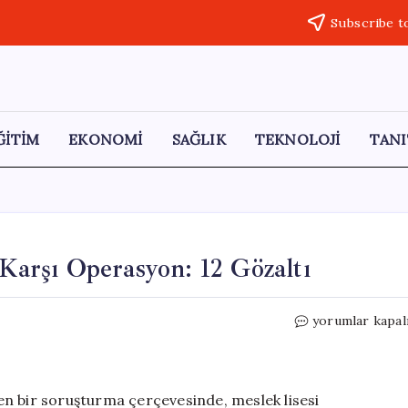
Subscribe t
ĞİTİM
EKONOMİ
SAĞLIK
TEKNOLOJİ
TANI
 Karşı Operasyon: 12 Gözaltı
Düzce’de
yorumlar kapal
Staj
Dolandırıcılığın
Karşı
Operasyon:
n bir soruşturma çerçevesinde, meslek lisesi