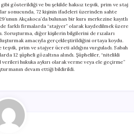
12
gibi gösterildiği ve bu şekilde haksız teşvik, prim ve staj
Gözaltı
alar sonucunda, 72 kişinin ifadeleri üzerinden sahte
için
rin 29’unun Akçakoca’da bulunan bir kurs merkezine kayıtlı
ekilde farklı firmalarda “stajyer” olarak kaydedilmek üzere
dı. Soruşturma, diğer kişilerin bilgilerini de rızaları
oluşturmak amacıyla gerçekleştirildiğini ortaya koydu.
re teşvik, prim ve stajyer ücreti aldığını vurguladı. Sabah
da 12 şüpheli gözaltına alındı. Şüpheliler, “nitelikli
sel verileri hukuka aykırı olarak verme veya ele geçirme”
uşturmanın devam ettiği bildirildi.