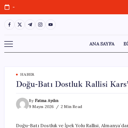
Skip
-
to
content
https://www.facebook.com/
https://twitter.com/
https://t.me/
https://www.instagram.com/
https://youtube.com/
ANA SAYFA
E
HABER
Doğu-Batı Dostluk Rallisi Kars’
By
Fatma Aydın
9 Mayıs 2026
2 Min Read
Doğu-Batı Dostluk ve İpek Yolu Rallisi, Almanya’da