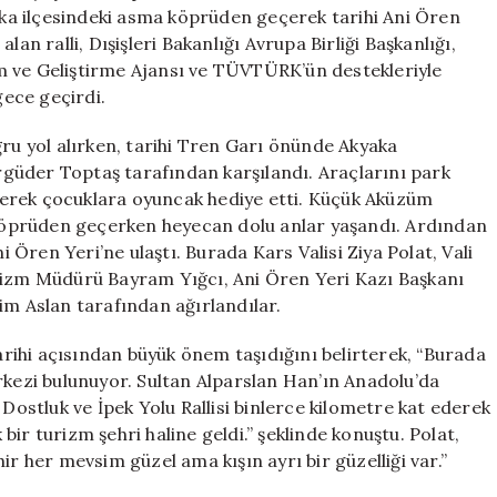
Ulaştı
yaka ilçesindeki asma köprüden geçerek tarihi Ani Ören
için
an ralli, Dışişleri Bakanlığı Avrupa Birliği Başkanlığı,
m ve Geliştirme Ajansı ve TÜVTÜRK’ün destekleriyle
gece geçirdi.
ğru yol alırken, tarihi Tren Garı önünde Akyaka
güder Toptaş tarafından karşılandı. Araçlarını park
 ederek çocuklara oyuncak hediye etti. Küçük Aküzüm
öprüden geçerken heyecan dolu anlar yaşandı. Ardından
Ören Yeri’ne ulaştı. Burada Kars Valisi Ziya Polat, Vali
urizm Müdürü Bayram Yığcı, Ani Ören Yeri Kazı Başkanı
 Aslan tarafından ağırlandılar.
tarihi açısından büyük önem taşıdığını belirterek, “Burada
rkezi bulunuyor. Sultan Alparslan Han’ın Anadolu’da
 Dostluk ve İpek Yolu Rallisi binlerce kilometre kat ederek
k bir turizm şehri haline geldi.” şeklinde konuştu. Polat,
ehir her mevsim güzel ama kışın ayrı bir güzelliği var.”