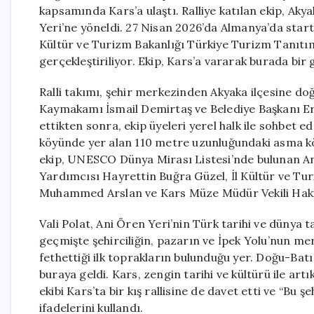
kapsamında Kars’a ulaştı. Ralliye katılan ekip, Ak
Yeri’ne yöneldi. 27 Nisan 2026’da Almanya’da start al
Kültür ve Turizm Bakanlığı Türkiye Turizm Tanıtı
gerçekleştiriliyor. Ekip, Kars’a vararak burada bir 
Ralli takımı, şehir merkezinden Akyaka ilçesine do
Kaymakamı İsmail Demirtaş ve Belediye Başkanı Er
ettikten sonra, ekip üyeleri yerel halk ile sohbet
köyünde yer alan 110 metre uzunluğundaki asma k
ekip, UNESCO Dünya Mirası Listesi’nde bulunan Ani 
Yardımcısı Hayrettin Buğra Güzel, İl Kültür ve T
Muhammed Arslan ve Kars Müze Müdür Vekili Hakim
Vali Polat, Ani Ören Yeri’nin Türk tarihi ve dünya 
geçmişte şehirciliğin, pazarın ve İpek Yolu’nun me
fethettiği ilk toprakların bulunduğu yer. Doğu-Batı
buraya geldi. Kars, zengin tarihi ve kültürü ile artı
ekibi Kars’ta bir kış rallisine de davet etti ve “Bu ş
ifadelerini kullandı.