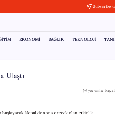
Subscribe t
ĞİTİM
EKONOMİ
SAĞLIK
TEKNOLOJİ
TANI
a Ulaştı
Doğu-
yorumlar kapal
Batı
Dostluk
Rallisi
Kars’a
n başlayarak Nepal’de sona erecek olan etkinlik