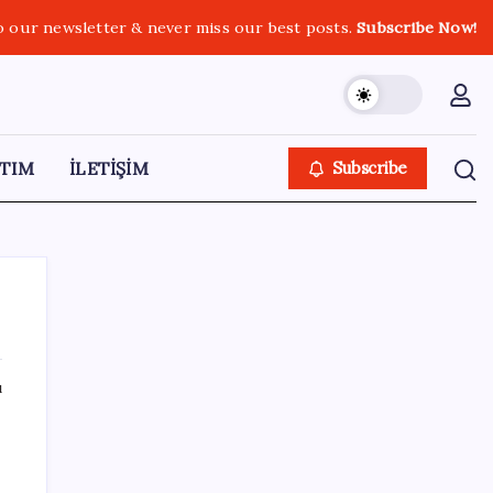
o our newsletter & never miss our best posts.
Subscribe Now!
TIM
İLETİŞİM
Subscribe
ı
SON YAZILAR
Şehrin CHP’de kalan tek belediye
başkanıydı: İstifa ettiğini duyurdu