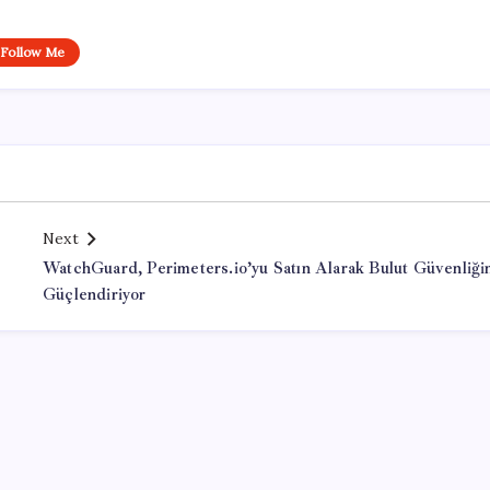
Follow Me
Next
WatchGuard, Perimeters.io’yu Satın Alarak Bulut Güvenliği
Güçlendiriyor
Office Lisans Satın Al