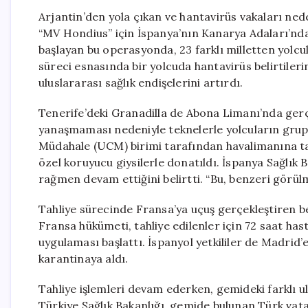
Arjantin’den yola çıkan ve hantavirüs vakaları ned
“MV Hondius” için İspanya’nın Kanarya Adaları’nda 
başlayan bu operasyonda, 23 farklı milletten yolcul
süreci esnasında bir yolcuda hantavirüs belirtileri
uluslararası sağlık endişelerini artırdı.
Tenerife’deki Granadilla de Abona Limanı’nda gerçe
yanaşmaması nedeniyle teknelerle yolcuların gruplar
Müdahale (UCM) birimi tarafından havalimanına taşı
özel koruyucu giysilerle donatıldı. İspanya Sağlı
rağmen devam ettiğini belirtti. “Bu, benzeri görü
Tahliye sürecinde Fransa’ya uçuş gerçekleştiren beş
Fransa hükümeti, tahliye edilenler için 72 saat ha
uygulaması başlattı. İspanyol yetkililer de Madrid
karantinaya aldı.
Tahliye işlemleri devam ederken, gemideki farklı ul
Türkiye Sağlık Bakanlığı, gemide bulunan Türk vata