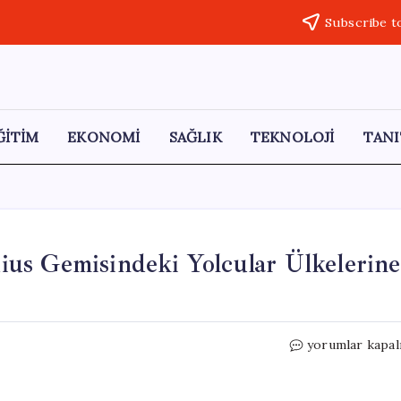
Subscribe t
ĞİTİM
EKONOMİ
SAĞLIK
TEKNOLOJİ
TANI
us Gemisindeki Yolcular Ülkelerine
Hantavirüs
yorumlar kapal
Skandalı:
MV
Hondius