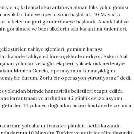
Gemisindeki
eniyle açık denizde karantinaya alınan lüks yolcu gemisi
Yolcular
büyük bir tahliye operasyonu başlatıldı. 10 Mayıs’ta
Ülkelerine
ar, ülkelerine geri gönderilmeye başlandı. Ancak tahliye
Tahliye
nin görülmesi ve bazı ülkelerin sıkı karantina önlemleri,
Ediliyor
için
kleştirilen tahliye işlemleri, geminin karaya
 halinde tahliye edilmesi şeklinde ilerliyor. Askeri Acil
nan yolcular ve sağlık ekipleri, yüksek risk nedeniyle
k Bakanı Monica Garcia, operasyonun karmaşıklığına
lmemiş bir durum. Zorlu bir operasyon yürütüyoruz,” dedi.
 yolcudan birinde hantavirüs belirtileri tespit edildi.
stane karantinası ve ardından 45 günlük ev izolasyonu
’e getirilen 14 yolcuyu doğrudan askeri hastanede zorunlu
uslardan yolcuların transfer planları netlik kazandı.
ndaşlarının 10 Mayıs’ta Türkiye’ye getirileceğini duyurdu.