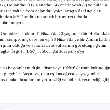
17), Hollandalı (11), Kanadalı (4) ve İrlandalı (2) yolcuların
ustralyalı ve Yeni Zelandalı yolcular için özel uçuşlar
dından MV Hondius’un sınırlı bir mürettebatla
 planlanıyor.
Gemideki ilk ölüm, 11 Nisan’da 70 yaşındaki bir Hollandalı
unun semptom gösteren eşi 26 Nisan’da ve bir Alman kadın
 kişinin öldüğü ve 7 hantavirüs vakasının görüldüğü gemi,
ağlık Örgütü (DSÖ) rehberliğinde İspanya’ya
 bu hayvanların dışkı, idrar veya tükürüklerinin bulunduğ
a geçebilir. Başlangıçta ateş, kas ağrısı ve yorgunluk
yen aşamalarda solunum yetmezliği ve böbrek yetmezliği gibi