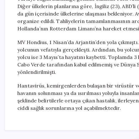
Diğer ülkelerin planlarına göre, İngiliz (23), ABD’li (
da gün içerisinde ülkelerine ulaşması bekleniyor. Av
organize edildi. Tahliyelerin tamamlanmasının ar
Hollanda’nın Rotterdam Limanı’na hareket etmesi
MV Hondius, 1 Nisan’da Arjantin’den yola çıkmıştı. 
yolcunun vefatıyla gerçekleşti. Ardından, bu yolc
yolcu ise 3 Mayıs’ta hayatını kaybetti. Toplamda 3
Cabo Verde tarafından kabul edilmemiş ve Dünya S
yönlendirilmişti.
Hantavirüs, kemirgenlerden bulaşan bir virüstür ve
havanın solunması ya da ısırılması yoluyla insanlar
şeklinde belirtilerle ortaya çıkan hastalık, ilerle
ciddi sağlık sorunlarına yol açabilmektedir.