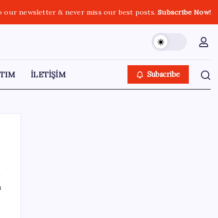
o our newsletter & never miss our best posts.
Subscribe Now!
TIM
İLETİŞİM
Subscribe
SON YAZILAR
ı
Şehrin CHP’de kalan tek belediye
başkanıydı: İstifa ettiğini duyurdu