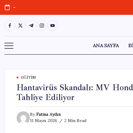
Skip
-
to
content
https://www.facebook.com/
https://twitter.com/
https://t.me/
https://www.instagram.com/
https://youtube.com/
ANA SAYFA
E
EĞITIM
Hantavirüs Skandalı: MV Hondi
Tahliye Ediliyor
By
Fatma Aydın
11 Mayıs 2026
2 Min Read