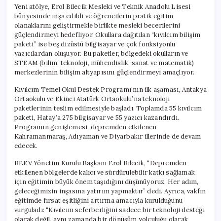
Yeni atölye, Erol Bilecik Mesleki ve Teknik Anadolu Lisesi
bünyesinde inşa edildi ve öğrencilerin pratik eğitim
olanaklarını geliştirmekle birlikte mesleki becerilerini
güçlendirmeyi hedefliyor. Okullara dağıtılan “kıvılcım bilişim
paketi” ise beş dizüstü bilgisayar ve çok fonksiyonlu
yazıcılardan oluşuyor. Bu paketler, bölgedeki okulların ve
STEAM (bilim, teknoloji, mühendislik, sanat ve matematik)
merkezlerinin bilişim altyapısını güçlendirmeyi amaçlıyor.
Kıvılcım Temel Okul Destek Programı’nın ilk aşaması, Antakya
Ortaokulu ve Ekinci Atatürk Ortaokulu’na teknoloji
paketlerinin teslim edilmesiyle başladı. Toplamda 55 kıvılcım
paketi, Hatay’a 275 bilgisayar ve 55 yazıcı kazandırdı.
Programın genişlemesi, depremden etkilenen
Kahramanmaraş, Adıyaman ve Diyarbakır illerinde de devam
edecek.
BEEV Yönetim Kurulu Başkanı Erol Bilecik, “Depremden
etkilenen bölgelerde kalıcı ve sürdürülebilir katkı sağlamak
için eğitimin büyük önem taşıdığını düşünüyoruz. Her adım,
geleceğimizin inşasına yatırım yapmaktır” dedi. Ayrıca, vakfın
eğitimde fırsat eşitliğini artırma amacıyla kurulduğunu
vurguladı: “Kıvılcım seferberliğini sadece bir teknoloji desteği
olarak değil, aynı zamanda bir dönüşüm yolculuğu olarak