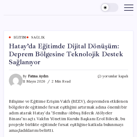
Skip
to
content
EĞITIM
SAĞLIK
Hatay’da Eğitimde Dijital Dönüşüm:
Deprem Bölgesine Teknolojik Destek
Sağlanıyor
Hatay’da
By
Fatma Aydın
yorumlar kapalı
Eğitimde
11 Mayıs 2026
2 Min Read
Dijital
Dönüşüm:
Deprem
Bilişime ve Eğitime Erişim Vakfı (BEEV), depremden etkilenen
Bölgesine
bölgelerde eğitimde fırsat eşitliğini artırmak adına önemli bir
Teknolojik
Destek
adım atarak Hatay’da “Semiha-Abbuş Bilecik Atölyeler
Sağlanıyor
Binası”nı açtı. Vakfın Yönetim Kurulu Başkanı Erol Bilecik, bu
için
projeyle birlikte eğitimde fırsat eşitliğine katkıda bulunmayı
amaçladıklarını belirtti.