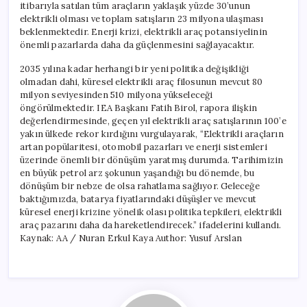
itibarıyla satılan tüm araçların yaklaşık yüzde 30’unun
elektrikli olması ve toplam satışların 23 milyona ulaşması
beklenmektedir. Enerji krizi, elektrikli araç potansiyelinin
önemli pazarlarda daha da güçlenmesini sağlayacaktır.
2035 yılına kadar herhangi bir yeni politika değişikliği
olmadan dahi, küresel elektrikli araç filosunun mevcut 80
milyon seviyesinden 510 milyona yükseleceği
öngörülmektedir. IEA Başkanı Fatih Birol, rapora ilişkin
değerlendirmesinde, geçen yıl elektrikli araç satışlarının 100’e
yakın ülkede rekor kırdığını vurgulayarak, “Elektrikli araçların
artan popülaritesi, otomobil pazarları ve enerji sistemleri
üzerinde önemli bir dönüşüm yaratmış durumda. Tarihimizin
en büyük petrol arz şokunun yaşandığı bu dönemde, bu
dönüşüm bir nebze de olsa rahatlama sağlıyor. Geleceğe
baktığımızda, batarya fiyatlarındaki düşüşler ve mevcut
küresel enerji krizine yönelik olası politika tepkileri, elektrikli
araç pazarını daha da hareketlendirecek.” ifadelerini kullandı.
Kaynak: AA / Nuran Erkul Kaya Author: Yusuf Arslan