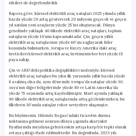
etkileri de değerlendirildi.
Rapora göre, küresel elektrikli araç satışları 2025 yılında yıllık
bazda yüzde 20 artış göstererek 20 milyonu geçecek ve geçen
yıl satılan yeni araçların yüzde 25’ini oluşturacak. Dünya
genelinde yaklaşık 40 ülkede elektrikli araç satışları, toplam
satışların yüzde 10’unu kapsamaktadır. Çin, geçen yılkü
elektrikli araç satışlarının yüzde 60’ını sağlayarak lider
konumda bulunurken, Avrupa ve Kuzey Amerika’daki araç
üreticileri küresel elektrikli araç üretiminin her biri yüzde 15
paya sahip.
Çin ve ABD’deki politika değişiklikleri nedeniyle, küresel
elektrikli araç satışları bu yılın ilk yarısında yıllık bazda yüzde
8 azalmış olsa da, aynı dönemde Avrupa’da satışlar yüzde 30,
Asya’nın diğer bölgelerinde yüzde 80 ve Latin Amerika’da
yüzde 75 oranında artış kaydedilmiştir. Mart ayında yaklaşık
90 ülkede elektrikli araç satışlarında artış gözlemlenirken, bu
ülkelerin 30’unda satışlar rekor seviyelere ulaşmıştır.
Bu büyümenin, Hürmüz Boğazı’ndaki ticaretin durma
noktasına gelmesi sonrası dünya çapında akaryakıt
fiyatlarında meydana gelen keskin artışa karşı bir tepki olarak
ortaya çıktığı ifade edilmektedir. Bu doğrultuda, 2023 yılı