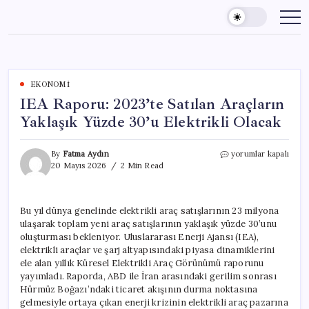
Skip
to
content
EKONOMI
IEA Raporu: 2023’te Satılan Araçların
Yaklaşık Yüzde 30’u Elektrikli Olacak
IEA
By
Fatma Aydın
yorumlar kapalı
Raporu:
20 Mayıs 2026
2 Min Read
2023’te
Satılan
Araçların
Bu yıl dünya genelinde elektrikli araç satışlarının 23 milyona
Yaklaşık
ulaşarak toplam yeni araç satışlarının yaklaşık yüzde 30’unu
Yüzde
30’u
oluşturması bekleniyor. Uluslararası Enerji Ajansı (IEA),
Elektrikli
elektrikli araçlar ve şarj altyapısındaki piyasa dinamiklerini
Olacak
ele alan yıllık Küresel Elektrikli Araç Görünümü raporunu
için
yayımladı. Raporda, ABD ile İran arasındaki gerilim sonrası
Hürmüz Boğazı’ndaki ticaret akışının durma noktasına
gelmesiyle ortaya çıkan enerji krizinin elektrikli araç pazarına