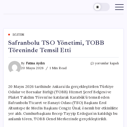
Skip
to
content
EĞITIM
Safranbolu TSO Yönetimi, TOBB
Töreninde Temsil Etti
Safranbolu
By
Fatma Aydın
yorumlar kapalı
TSO
20 Mayıs 2026
1 Min Read
Yönetimi,
TOBB
Töreninde
20 Mayıs 2026 tarihinde Ankara’da gerçekleştirilen Türkiye
Temsil
Odalar ve Borsalar Birliği (TOBB) Hizmet Şeref Belgesi ve
Etti
için
Plaket Takdim Töreni’ne katılarak Karabük’ü temsil eden
Safranbolu Ticaret ve Sanayi Odası (TSO) Başkanı Erol
Altuntepe ile Meclis Başkanı Cengiz Ünal, önemli bir etkinlikte
yer aldı. Cumhurbaşkanı Recep Tayyip Erdoğan’ın katıldığı bu
anlamlı tören, TOBB Genel Merkezinde gerçekleştirildi.