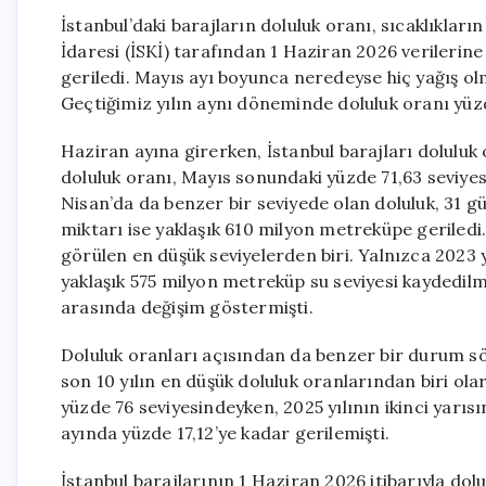
İstanbul’daki barajların doluluk oranı, sıcaklıkları
İdaresi (İSKİ) tarafından 1 Haziran 2026 verilerine
geriledi. Mayıs ayı boyunca neredeyse hiç yağış ol
Geçtiğimiz yılın aynı döneminde doluluk oranı yüz
Haziran ayına girerken, İstanbul barajları doluluk o
doluluk oranı, Mayıs sonundaki yüzde 71,63 seviyes
Nisan’da da benzer bir seviyede olan doluluk, 31 
miktarı ise yaklaşık 610 milyon metreküpe geriledi
görülen en düşük seviyelerden biri. Yalnızca 2023 
yaklaşık 575 milyon metreküp su seviyesi kaydedil
arasında değişim göstermişti.
Doluluk oranları açısından da benzer bir durum s
son 10 yılın en düşük doluluk oranlarından biri ol
yüzde 76 seviyesindeyken, 2025 yılının ikinci yarısı
ayında yüzde 17,12’ye kadar gerilemişti.
İstanbul barajlarının 1 Haziran 2026 itibarıyla dolu