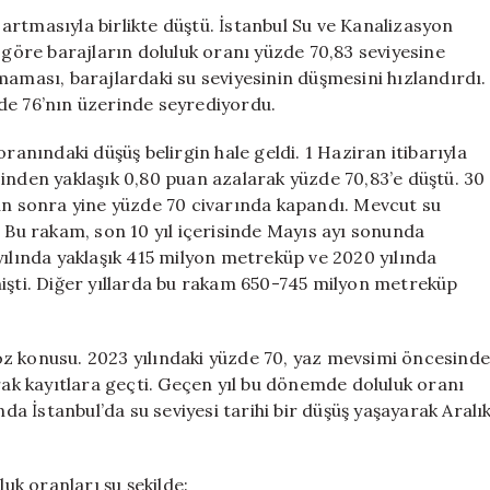
Öncesi
n artmasıyla birlikte düştü. İstanbul Su ve Kanalizasyon
Düşüş
 göre barajların doluluk oranı yüzde 70,83 seviyesine
Gösteriyor
maması, barajlardaki su seviyesinin düşmesini hızlandırdı.
için
de 76’nın üzerinde seyrediyordu.
ranındaki düşüş belirgin hale geldi. 1 Haziran itibarıyla
inden yaklaşık 0,80 puan azalarak yüzde 70,83’e düştü. 30
gün sonra yine yüzde 70 civarında kapandı. Mevcut su
. Bu rakam, son 10 yıl içerisinde Mayıs ayı sonunda
yılında yaklaşık 415 milyon metreküp ve 2020 yılında
mişti. Diğer yıllarda bu rakam 650-745 milyon metreküp
öz konusu. 2023 yılındaki yüzde 70, yaz mevsimi öncesind
arak kayıtlara geçti. Geçen yıl bu dönemde doluluk oranı
nda İstanbul’da su seviyesi tarihi bir düşüş yaşayarak Aralı
luk oranları şu şekilde: