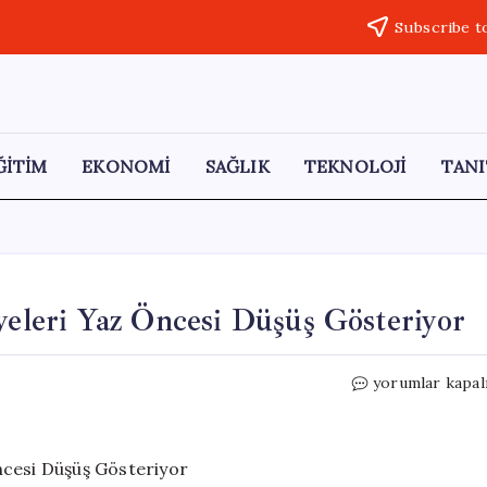
Subscribe t
ĞİTİM
EKONOMİ
SAĞLIK
TEKNOLOJİ
TANI
yeleri Yaz Öncesi Düşüş Gösteriyor
İstanbul
yorumlar kapal
Barajlarındaki
Su
Seviyeleri
Yaz