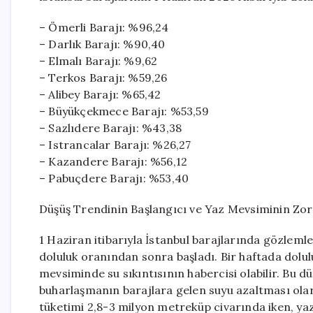
– Ömerli Barajı: %96,24
– Darlık Barajı: %90,40
– Elmalı Barajı: %9,62
– Terkos Barajı: %59,26
– Alibey Barajı: %65,42
– Büyükçekmece Barajı: %53,59
– Sazlıdere Barajı: %43,38
– Istrancalar Barajı: %26,27
– Kazandere Barajı: %56,12
– Pabuçdere Barajı: %53,40
Düşüş Trendinin Başlangıcı ve Yaz Mevsiminin Zorl
1 Haziran itibarıyla İstanbul barajlarında gözleml
doluluk oranından sonra başladı. Bir haftada dolul
mevsiminde su sıkıntısının habercisi olabilir. Bu d
buharlaşmanın barajlara gelen suyu azaltması olara
tüketimi 2,8-3 milyon metreküp civarında iken, ya