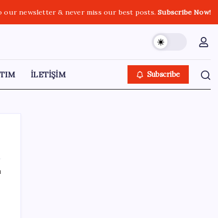
o our newsletter & never miss our best posts.
Subscribe Now!
TIM
İLETİŞİM
Subscribe
ı
SON YAZILAR
Güneş’in en net görüntüsü yakalandı, sır
perdesi nihayet aralandı