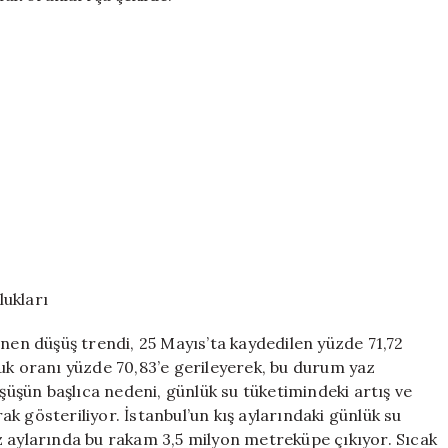
ukları
enen düşüş trendi, 25 Mayıs’ta kaydedilen yüzde 71,72
uk oranı yüzde 70,83’e gerileyerek, bu durum yaz
üşüşün başlıca nedeni, günlük su tüketimindeki artış ve
k gösteriliyor. İstanbul’un kış aylarındaki günlük su
z aylarında bu rakam 3,5 milyon metreküpe çıkıyor. Sıcak