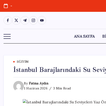
Skip
-
to
content
https://www.facebook.com/
https://twitter.com/
https://t.me/
https://www.instagram.com/
https://youtube.com/
ANA SAYFA
E
EĞITIM
İstanbul Barajlarındaki Su Sevi
By
Fatma Aydın
1 Haziran 2026
3 Min Read