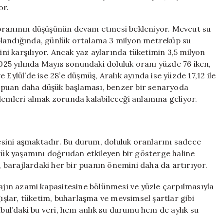
or.
 oranının düşüşünün devam etmesi bekleniyor. Mevcut su
plandığında, günlük ortalama 3 milyon metreküp su
ini karşılıyor. Ancak yaz aylarında tüketimin 3,5 milyon
25 yılında Mayıs sonundaki doluluk oranı yüzde 76 iken,
Eylül’de ise 28’e düşmüş, Aralık ayında ise yüzde 17,12 ile
 6 puan daha düşük başlaması, benzer bir senaryoda
lemleri almak zorunda kalabileceği anlamına geliyor.
tesini aşmaktadır. Bu durum, doluluk oranlarını sadece
nlük yaşamını doğrudan etkileyen bir gösterge haline
i, barajlardaki her bir puanın önemini daha da artırıyor.
rajın azami kapasitesine bölünmesi ve yüzle çarpılmasıyla
ğışlar, tüketim, buharlaşma ve mevsimsel şartlar gibi
nbul’daki bu veri, hem anlık su durumu hem de aylık su