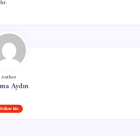
ır.
Author
tma Aydın
Follow Me