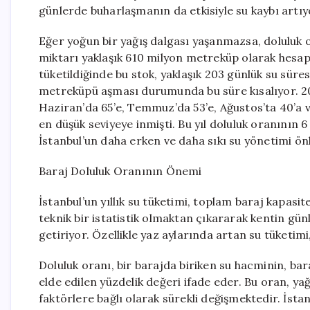
günlerde buharlaşmanın da etkisiyle su kaybı artıy
Eğer yoğun bir yağış dalgası yaşanmazsa, doluluk
miktarı yaklaşık 610 milyon metreküp olarak hesa
tüketildiğinde bu stok, yaklaşık 203 günlük su süres
metreküpü aşması durumunda bu süre kısalıyor. 20
Haziran’da 65’e, Temmuz’da 53’e, Ağustos’ta 40’a ve 
en düşük seviyeye inmişti. Bu yıl doluluk oranının
İstanbul’un daha erken ve daha sıkı su yönetimi ön
Baraj Doluluk Oranının Önemi
İstanbul’un yıllık su tüketimi, toplam baraj kapasi
teknik bir istatistik olmaktan çıkararak kentin gü
getiriyor. Özellikle yaz aylarında artan su tüketim
Doluluk oranı, bir barajda biriken su hacminin, ba
elde edilen yüzdelik değeri ifade eder. Bu oran, ya
faktörlere bağlı olarak sürekli değişmektedir. İsta