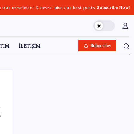
o our newsletter & never miss our best posts.
Subscribe Now!
TIM
İLETİŞİM
Subscribe
SON YAZILAR
ı
Halkbank, ikincil halka arz süreci başlattı