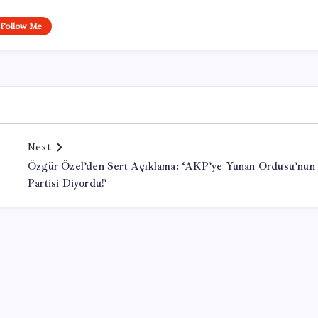
Follow Me
Next
Özgür Özel’den Sert Açıklama: ‘AKP’ye Yunan Ordusu’nun
Partisi Diyordu!’
Office Lisans Satın Al