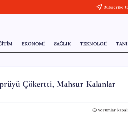
Subscribe t
ĞİTİM
EKONOMİ
SAĞLIK
TEKNOLOJİ
TANI
öprüyü Çökertti, Mahsur Kalanlar
Karabük’te
yorumlar kapal
Şiddetli
Yağışlar
Köprüyü