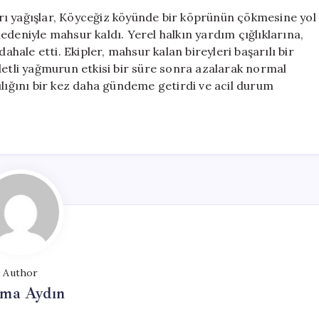
Çökertti,
rı yağışlar, Köyceğiz köyünde bir köprünün çökmesine yol
Mahsur
edeniyle mahsur kaldı. Yerel halkın yardım çığlıklarına,
Kalanlar
ahale etti. Ekipler, mahsur kalan bireyleri başarılı bir
Kurtarıldı
detli yağmurun etkisi bir süre sonra azalarak normal
için
ılığını bir kez daha gündeme getirdi ve acil durum
Author
tma Aydın