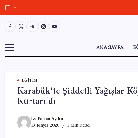
Skip
-
to
content
https://www.facebook.com/
https://twitter.com/
https://t.me/
https://www.instagram.com/
https://youtube.com/
ANA SAYFA
E
EĞITIM
Karabük’te Şiddetli Yağışlar K
Kurtarıldı
By
Fatma Aydın
13 Mayıs 2026
1 Min Read