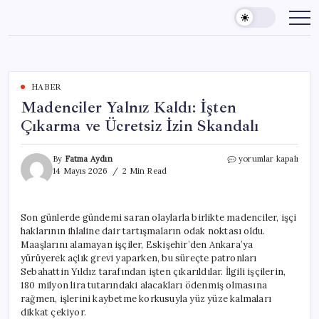
Skip
to
content
HABER
Madenciler Yalnız Kaldı: İşten
Çıkarma ve Ücretsiz İzin Skandalı
Madenciler
By
Fatma Aydın
yorumlar kapalı
Yalnız
14 Mayıs 2026
2 Min Read
Kaldı:
İşten
Çıkarma
Son günlerde gündemi saran olaylarla birlikte madenciler, işçi
ve
haklarının ihlaline dair tartışmaların odak noktası oldu.
Ücretsiz
İzin
Maaşlarını alamayan işçiler, Eskişehir’den Ankara’ya
Skandalı
yürüyerek açlık grevi yaparken, bu süreçte patronları
için
Sebahattin Yıldız tarafından işten çıkarıldılar. İlgili işçilerin,
180 milyon lira tutarındaki alacakları ödenmiş olmasına
rağmen, işlerini kaybetme korkusuyla yüz yüze kalmaları
dikkat çekiyor.