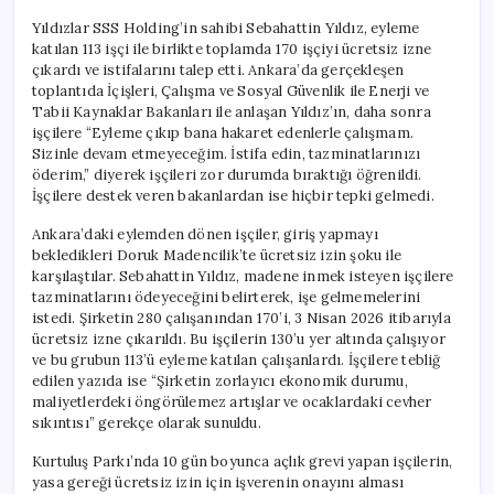
Yıldızlar SSS Holding’in sahibi Sebahattin Yıldız, eyleme
katılan 113 işçi ile birlikte toplamda 170 işçiyi ücretsiz izne
çıkardı ve istifalarını talep etti. Ankara’da gerçekleşen
toplantıda İçişleri, Çalışma ve Sosyal Güvenlik ile Enerji ve
Tabii Kaynaklar Bakanları ile anlaşan Yıldız’ın, daha sonra
işçilere “Eyleme çıkıp bana hakaret edenlerle çalışmam.
Sizinle devam etmeyeceğim. İstifa edin, tazminatlarınızı
öderim,” diyerek işçileri zor durumda bıraktığı öğrenildi.
İşçilere destek veren bakanlardan ise hiçbir tepki gelmedi.
Ankara’daki eylemden dönen işçiler, giriş yapmayı
bekledikleri Doruk Madencilik’te ücretsiz izin şoku ile
karşılaştılar. Sebahattin Yıldız, madene inmek isteyen işçilere
tazminatlarını ödeyeceğini belirterek, işe gelmemelerini
istedi. Şirketin 280 çalışanından 170’i, 3 Nisan 2026 itibarıyla
ücretsiz izne çıkarıldı. Bu işçilerin 130’u yer altında çalışıyor
ve bu grubun 113’ü eyleme katılan çalışanlardı. İşçilere tebliğ
edilen yazıda ise “Şirketin zorlayıcı ekonomik durumu,
maliyetlerdeki öngörülemez artışlar ve ocaklardaki cevher
sıkıntısı” gerekçe olarak sunuldu.
Kurtuluş Parkı’nda 10 gün boyunca açlık grevi yapan işçilerin,
yasa gereği ücretsiz izin için işverenin onayını alması