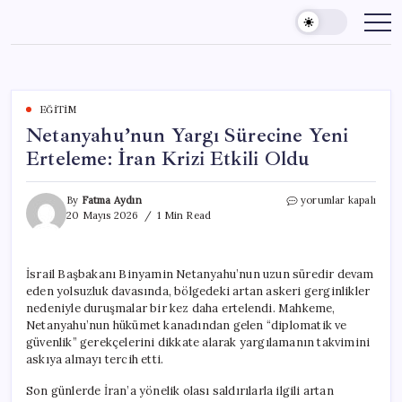
Skip
to
content
EĞITIM
Netanyahu’nun Yargı Sürecine Yeni
Erteleme: İran Krizi Etkili Oldu
Netanyahu’nun
By
Fatma Aydın
yorumlar kapalı
Yargı
20 Mayıs 2026
1 Min Read
Sürecine
Yeni
Erteleme:
İsrail Başbakanı Binyamin Netanyahu’nun uzun süredir devam
İran
eden yolsuzluk davasında, bölgedeki artan askeri gerginlikler
Krizi
Etkili
nedeniyle duruşmalar bir kez daha ertelendi. Mahkeme,
Oldu
Netanyahu’nun hükümet kanadından gelen “diplomatik ve
için
güvenlik” gerekçelerini dikkate alarak yargılamanın takvimini
askıya almayı tercih etti.
Son günlerde İran’a yönelik olası saldırılarla ilgili artan