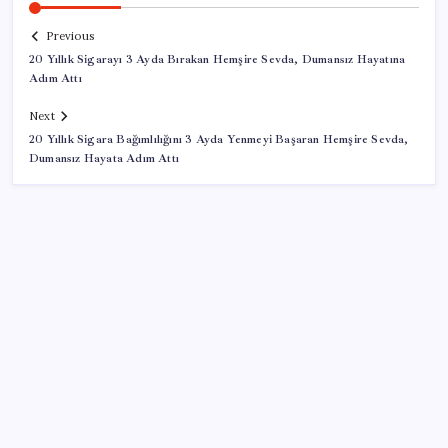
Previous
20 Yıllık Sigarayı 3 Ayda Bırakan Hemşire Sevda, Dumansız Hayatına
Adım Attı
Next
20 Yıllık Sigara Bağımlılığını 3 Ayda Yenmeyi Başaran Hemşire Sevda,
Dumansız Hayata Adım Attı
SON YAZILAR
Halkbank, ikincil halka arz süreci başlattı