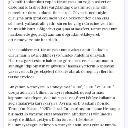
güvenlik toplantıları yapan Netanyahu, bu yoğun askeri ve
diplomatik faaliyetleri yargılandığı davanın seyrine etki
edecek bir durum olarak öne sürdü. Güvenlik nedeniyle
duruşmaların iptal edilmesi ya da beklenenden daha kısa
sürmesi, yaklaşık altı yıldır süren bu yargı sürecine yeni bir
belirsizlik kattı. Bölgedeki çatışma atmosferi, Netanyahu’nun
mahkemede geçirdiği zamanı doğrudan etkileyerek
ertelemeye zemin hazırladı.
İsrail mahkemesi, Netanyahu’nun avukatı Amit Hadad’ın
duruşmanın iptal edilmesi yönündeki talebini onayladı.
Haaretz gazetesinin haberine göre mahkeme, savunmanın
sunduğu “diplomatik ve güvenlik” hassasiyetlerini kapsayan
yazılı ve sözlü gerekçeleri dikkate alarak duruşmayı ileri bir
tarihe erteledi.
Binyamin Netanyahu; kamuoyunda “1000”, “2000” ve “4000”
dosya adlarıyla bilinen üç ayrı yolsuzluk soruşturması
kapsamında rüşvet, dolandırıcılık ve görevi kötüye kullanma
suçlamalarıyla karşı karşıya. Ayrıca, ABD Başkanı Donald
Trump’ın, Kasım 2025’te İsrail Cumhurbaşkanı Isaac Herzog’a
bir mektup yazarak Netanyahu’nun affedilmesi yönündeki
isteği de dikkat çekiyor. Daha önce af talebinde
bulunmayacağını belirten Netanyahu’nun, aynı yılın sonunda