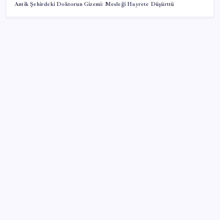
Antik Şehirdeki Doktorun Gizemi: Mesleği Hayrete Düşürttü
SON YAZILAR
Şehrin CHP’de kalan tek belediye başkanıydı: İstifa
ettiğini duyurdu
CHP’nin butlan MYK’sinden yeni karar: 8 il
başkanlığına atama yapıldı
AKP’den YENİ Parti’ye ‘çerçeve yasa’ ziyareti: ‘Somut
bir taslak görmedik, içeriğini ifade ettiler’
İşini bıraktı, 8 ayda ikinci el kıyafet satarak servet