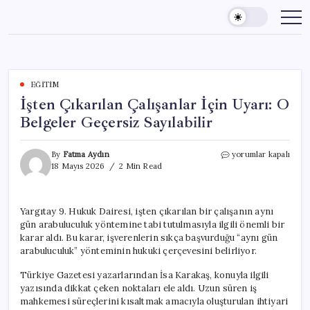
Skip
to
content
EĞITIM
İşten Çıkarılan Çalışanlar İçin Uyarı: O
Belgeler Geçersiz Sayılabilir
İşten
By
Fatma Aydın
yorumlar kapalı
Çıkarılan
18 Mayıs 2026
2 Min Read
Çalışanlar
İçin
Uyarı:
Yargıtay 9. Hukuk Dairesi, işten çıkarılan bir çalışanın aynı
O
gün arabuluculuk yöntemine tabi tutulmasıyla ilgili önemli bir
Belgeler
Geçersiz
karar aldı. Bu karar, işverenlerin sıkça başvurduğu “aynı gün
Sayılabilir
arabuluculuk” yönteminin hukuki çerçevesini belirliyor.
için
Türkiye Gazetesi yazarlarından İsa Karakaş, konuyla ilgili
yazısında dikkat çeken noktaları ele aldı. Uzun süren iş
mahkemesi süreçlerini kısaltmak amacıyla oluşturulan ihtiyari