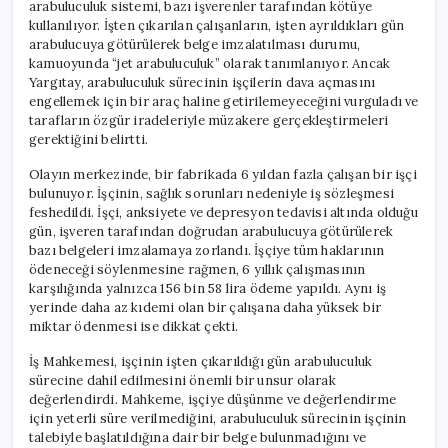
arabuluculuk sistemi, bazı işverenler tarafından kötüye
kullanılıyor. İşten çıkarılan çalışanların, işten ayrıldıkları gün
arabulucuya götürülerek belge imzalatılması durumu,
kamuoyunda “jet arabuluculuk” olarak tanımlanıyor. Ancak
Yargıtay, arabuluculuk sürecinin işçilerin dava açmasını
engellemek için bir araç haline getirilemeyeceğini vurguladı ve
tarafların özgür iradeleriyle müzakere gerçekleştirmeleri
gerektiğini belirtti.
Olayın merkezinde, bir fabrikada 6 yıldan fazla çalışan bir işçi
bulunuyor. İşçinin, sağlık sorunları nedeniyle iş sözleşmesi
feshedildi. İşçi, anksiyete ve depresyon tedavisi altında olduğu
gün, işveren tarafından doğrudan arabulucuya götürülerek
bazı belgeleri imzalamaya zorlandı. İşçiye tüm haklarının
ödeneceği söylenmesine rağmen, 6 yıllık çalışmasının
karşılığında yalnızca 156 bin 58 lira ödeme yapıldı. Aynı iş
yerinde daha az kıdemi olan bir çalışana daha yüksek bir
miktar ödenmesi ise dikkat çekti.
İş Mahkemesi, işçinin işten çıkarıldığı gün arabuluculuk
sürecine dahil edilmesini önemli bir unsur olarak
değerlendirdi. Mahkeme, işçiye düşünme ve değerlendirme
için yeterli süre verilmediğini, arabuluculuk sürecinin işçinin
talebiyle başlatıldığına dair bir belge bulunmadığını ve